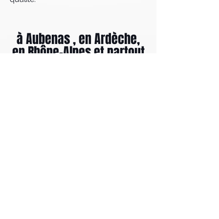
à Aubenas , en Ardèche,
en Rhône-Alpes et partout
en France,
ACL Imprimerie
est votre
imprimeur.
ADRESSE
61 rue de Tartary
07200 Aubenas, France
HORAIRE D’OUVERTURE
du Lundi au Vendredi :
9h-17h NON STOP