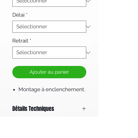
Délai
*
Retrait
*
Ajouter au panier
Montage à enclenchement.
Détails Techniques
Fichier pdf HD / Résolution : 300 DPI
Fond perdu : +3mm tournant